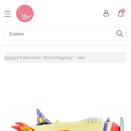
Meteen naar de content
0
Zoeken
Home
Folieballon "Stuntvliegtuig" - mix
Ga direct naar productinformatie