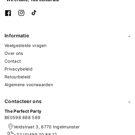
F
I
T
a
n
i
c
s
k
e
t
T
Informatie
b
a
o
o
g
k
Veelgestelde vragen
o
r
k
a
Over ons
m
Contact
Privacybeleid
Retourbeleid
Algemene voorwaarden
Contacteer ons
The Perfect Party
BE0598 888 589
Veldstraat 3, 8770 Ingelmunster
+32 (0)499 70 88 12