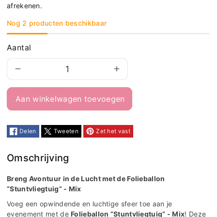
afrekenen.
Nog 2 producten beschikbaar
Aantal
Aantal
Aantal
verlagen
verhogen
Aan winkelwagen toevoegen
voor
voor
Folieballon
Folieballon
&quot;Stuntvliegtuig&quot;
&quot;Stuntvliegtuig&q
Delen
Tweeten
Zet het vast
-
-
mix
mix
Omschrijving
Breng Avontuur in de Lucht met de Folieballon
“Stuntvliegtuig” - Mix
Voeg een opwindende en luchtige sfeer toe aan je
evenement met de
Folieballon “Stuntvliegtuig” - Mix
! Deze