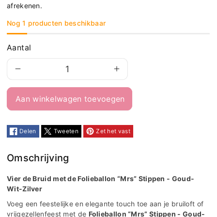
afrekenen.
Nog 1 producten beschikbaar
Aantal
Aantal
Aantal
verlagen
verhogen
Aan winkelwagen toevoegen
voor
voor
Folieballon
Folieballon
&quot;Mrs&quot;
&quot;Mrs&quot;
Delen
Tweeten
Zet het vast
stippen
stippen
-
-
Omschrijving
goud-
goud-
Vier de Bruid met de Folieballon “Mrs” Stippen - Goud-
wit-
wit-
Wit-Zilver
zilver
zilver
Voeg een feestelijke en elegante touch toe aan je bruiloft of
vrijgezellenfeest met de
Folieballon “Mrs” Stippen - Goud-