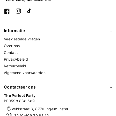
F
I
T
a
n
i
c
s
k
e
t
T
Informatie
b
a
o
o
g
k
Veelgestelde vragen
o
r
k
a
Over ons
m
Contact
Privacybeleid
Retourbeleid
Algemene voorwaarden
Contacteer ons
The Perfect Party
BE0598 888 589
Veldstraat 3, 8770 Ingelmunster
+32 (0)499 70 88 12