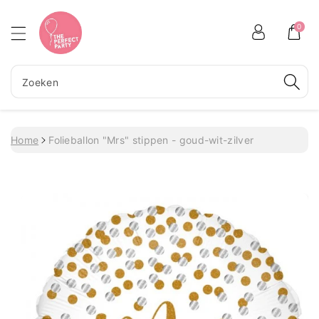
Meteen naar de content
0
Zoeken
Home
Folieballon "Mrs" stippen - goud-wit-zilver
Ga direct naar productinformatie