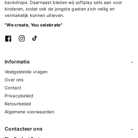
backdrops. Daarnaast bieden wij softplay sets aan voor
kinderen, zodat ook de jongste gasten zich veilig en
vermakelijk kunnen uitleven.
"We create, You celebrate"
F
I
T
a
n
i
c
s
k
e
t
T
Informatie
b
a
o
o
g
k
Veelgestelde vragen
o
r
k
a
Over ons
m
Contact
Privacybeleid
Retourbeleid
Algemene voorwaarden
Contacteer ons